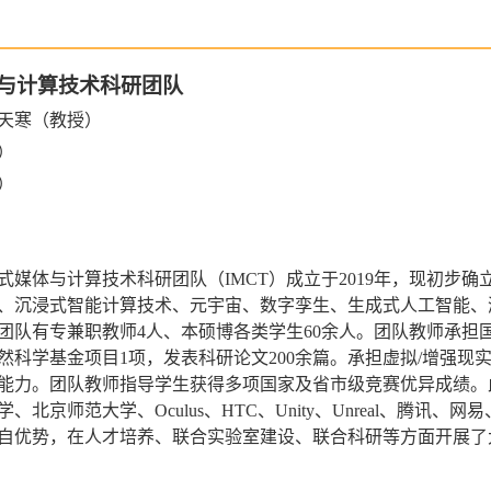
与计算技术科研团队
天寒（教授）
）
）
式媒体与计算技术科研团队（
IMCT
）成立于
2019
年，现初步确
、沉浸式智能计算技术、元宇宙、数字孪生、生成式人工智能、
团队有专兼职教师
4
人、本硕博各类学生
60
余人。团队教师承担
然科学基金项目
1
项，发表科研论文
200
余篇。承担虚拟
/
增强现
能力。团队教师指导学生获得多项国家及省市级竞赛优异成绩。
学、北京师范大学、
Oculus
、
HTC
、
Unity
、
Unreal
、腾讯、网易
自优势，在人才培养、联合实验室建设、联合科研等方面开展了