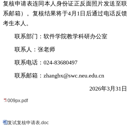
复核申请表连同本人身份证正反面照片发送至联
系邮箱）。复核结果将于
4月
1
日
后通过电话反馈
考生本人。
联系部门：
软件
学院教学
科研办公室
联系人：
张
老师
联系电话：
024-
83680497
联系邮箱：
zhangbx@swc.neu.edu.cn
202
6
年
3
月
31
日
009px.pdf
复试复核申请表.doc