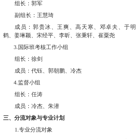
组长：
郭军
副组长：王慧琦
成员：
郭贵冰、王爽、高天寒、邓卓夫、于明
鹤、姜琳颖、宋经平、李昕、张秉轩、崔粟尧
3.
国际班考核工作小组
组长：
徐剑
成员：
代钰、郭朝鹏、冷杰
4.
监督小组
组长：
任涛
成员：
冷杰、朱潜
三、分流对象与专业计划
1.专业分流对象