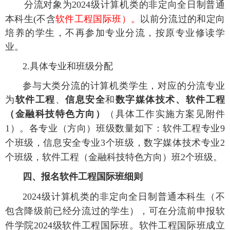
分流对象为
202
4
级计算机类的非定向全日制普通
本科生
(不含
软件工程国际班）。
以前分流过的和定向
培养的学生，不再参加专业分流，按原专业修读学
业。
2.具体专业和班级分配
参与大类分流的计算机类学生，对应的分流专业
为
软件工程
、
信息安全
和
数字媒体技术
、
软件工程
（
金融科技特色方向
）
（
具体工作实施
方案
见附件
1）。各专业（方向）班级数量如下：软件工程专业9
个班级，信息安全专业3个班级，数字媒体技术专业2
个班级，
软件工程
（
金融科技特色方向
）
班
2
个班级。
四、报名软件工程国际班细则
202
4
级计算机类的非定向全日制普通本科生（不
包含降级前已经分流过的学生），可在分流前申报软
件学院
202
4
级软件工程国际班。软件工程国际班成立