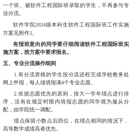
一
个班。被软件工程国际班录取的
学生
，不再参与专
业分流。
软件学院
202
4
级本科生软件工程国际班
工作
实施
方案见附件
2。
有报班意向的同学要仔细阅读
软件工程国际班
实
施方案，按方案中要求报名。
五、专业分流操作细则
1.有分流资格的学生按分流进程完成学校教务处
网上申报，每人须填报满
4
个专业志愿。
2.依据志愿优先的原则，按大一学年绩点进行排
序，没有在规定时限内填报志愿的同学视为服从分
配
，
由学院统一调配。
绩点保留小数点后四位，在绩点相同的情况下，
高等数学成绩高者优先。