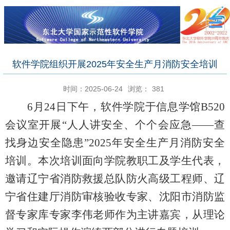
软件学院组织开展2025年安全生产月消防安全培训
时间：2025-06-24
浏览：
381
6月2
4
日
下午
，软件学院于信息学馆
B520
会议室开展
“人人讲安全、个个会应急——查
找身边安全隐患”
202
5
年安全生产月消防安全
培训。本次培训面向
学院
教职工
及学生代表
，
邀请辽宁省消防救援总队防火高级工程师、辽
宁省住建厅消防审核验收专家、沈阳市消防监
督专家库专家李伟老师作为主讲嘉宾，从
理论