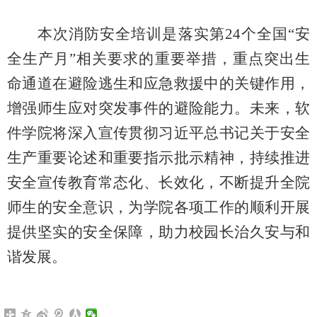
本次消防安全培训是落实第
2
4
个全国
“安
全生产月”相关要求的重要举措，
重点
突出生
命通道在避险逃生和应急救援中的关键作用，
增强师生应对突发事件的避险能力
。
未来，
软
件学院将
深入
宣传贯彻习近平总书记关于安全
生产重要论述和重要指示批示精神
，持续推进
安全宣传教育常态化、长效化
，
不断
提升全院
师生的安全
意识
，为学院各项工作的顺利开展
提供坚实的安全保障，助力校园长治久安与和
谐发展
。