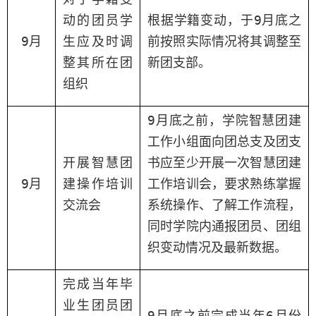
动的
团员学
根据学籍
变动，
于
9
月
底
之
9
月
生应
及时
调
前按照
实际情况
将
其调整
至
整
其所在团
新团支部。
组织
9
月
底之前
，学院
智慧团建
工作小组
面向
团总支及团支
开展
智慧团
书
应至少
开展一次智慧团建
9
月
建操作培训
工作
培训会
，
要求熟练掌握
交流会
系统操作、了解
工作
流程，
同时
学院
内通报
团员
、团组
织
变动情况
及最新
数据
。
完成当年
毕
业生
团员
团
9
月
底之前完成当年
6
月份