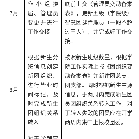
作小组
换
底前
上交
《
管理员
变动备案
7
月
届
、
管理员
表》
，更新五级
（
学院
级
）
变更并
进行
智慧团建管理员
（一般
不超
工作交接
过三人
），
并完成好工作交
接。
根据
新生
分
按照
新生班级数量
，
根据学
班
信息
创建
院工作实际上报《
团组织变
新
团
组织、
动
备案表》
并新建团总支
、
进行
毕业时
团支部
。同时根据
新生生源
9
月
间
标记
，及
信息，
于
两周内完成新生
团
时
完成新生
员
团组织关系转入工作
，对
团组织
关系
于转入失败的
团员应
在
开学
转入
两周内集中上报
校团委
。
对于
学籍
变