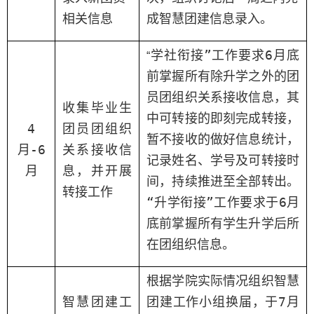
相关
信息
成智慧团建信息录入。
学社衔接”工作
要求
6
月
底
“
前
掌握
所有
除
升学之外的团
员
团组织关系
接收信息，
其
收集
毕业生
中
可转接的即刻完成转接，
4
团员团组织
暂不接收
的做好
信息统计
，
月
-6
关系
接收信
记录
姓名、
学号及可转接时
月
息
，
并开展
间
，
持续推进至全部转
出
。
转接工作
“升学衔接”工作
要求于
6
月
底前
掌握
所有学生升学
后
所
在团组织
信息。
根据
学院
实际
情况组织智慧
智慧团建工
团建工作
小组
换届，
于
7
月