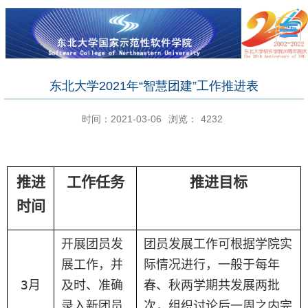
东北大学2021年“智慧团建”工作推进表
时间：2021-03-06
浏览：
4232
推进
工作任务
推进目标
时间
开展
团员
发
团员
发展工作可
根据学院
实
展工作，并
际
情况
进行
，
一般于每年
3
月
及时、
准确
春、秋两学期共
发展
两批
录入新团员
次，
组织
讨论后
一周之内
完