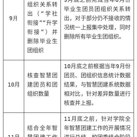
组织关系转
毕业生团员团组织关系转
出（
“学社
9
月
出
，对于
部分
仍
不接收
的情
衔接”“
升学
况统一上报集中处理，
同时
衔接
”
）
并
删除所有毕业生团组织。
删除毕业生
团组织
10
月
底之前
根据当年
9
月份
核查智慧团
团员
、团组织
信息
统计
数据
10
月
建
团员
和
团
结果，与智慧团建系统数据
组织数量
相对比，
针对
差异
数量进行
核查
并上报。
11
月底
之前，针对
学院
全
结合
全年智
年智慧团建工作
的
开展
情况