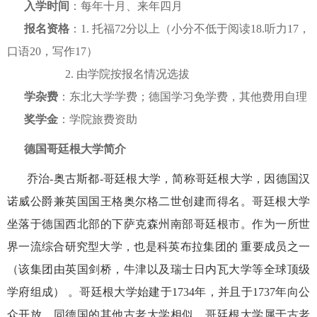
入学时间
：每年十月、来年四月
报名资格
：
1. 托福72分以上（小分不低于阅读18.听力17，
口语20，写作17）
2.
由学院按报名情况选拔
学杂费
：东北大学学费；德国学习免学费，其他费用自理
奖学金
：学院旅费资助
德国哥廷根大学简介
乔治-奥古斯都-哥廷根大学，简称哥廷根大学，因德国汉
诺威公爵兼英国国王格奥尔格二世创建而得名。哥廷根大学
坐落于德国西北部的下萨克森州南部哥廷根市。作为一所世
界一流综合研究型大学，也是科英布拉集团的
重要成员之一
（该集团由英国剑桥，牛津以及瑞士日内瓦大学等全球顶级
学府组成）
。哥廷根大学始建于1734年，并且于1737年向公
众开放。同德国的其他古老大学相似，哥廷根大学属于古老